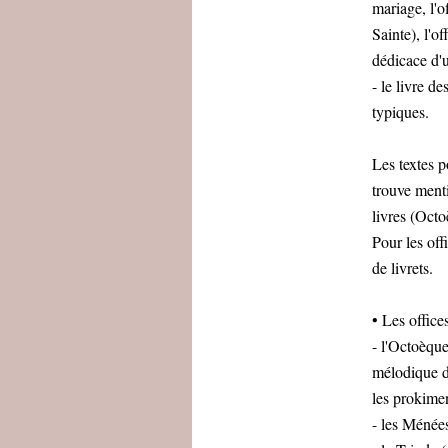
mariage, l'o
Sainte), l'o
dédicace d'u
- le livre d
typiques.
Les textes p
trouve menti
livres (Octo
Pour les off
de livrets.
• Les office
- l'Octoèque
mélodique di
les prokimen
- les Ménées