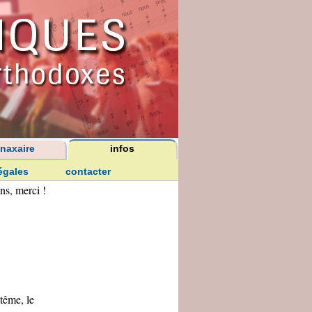
naxaire
infos
égales
contacter
ns, merci !
tême, le