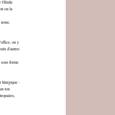
 l'Huile
ion ou la
, none,
'office, on y
aits d'autres
s sous forme
 liturgique :
 un ton
tropaires,