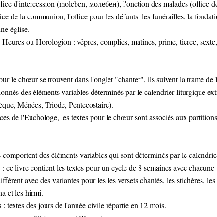
ffice d'intercession (moleben, молебен), l'onction des malades (office de
ffice de la communion, l'office pour les défunts, les funérailles, la fondat
ne église.
es Heures ou Horologion : vêpres, complies, matines, prime, tierce, sexte
our le chœur se trouvent dans l'onglet "chanter", ils suivent la trame de l
onnés des éléments variables déterminés par le calendrier liturgique extr
èque, Ménées, Triode, Pentecostaire).
ices de l'Euchologe, les textes pour le chœur sont associés aux partition
s comportent des éléments variables qui sont déterminés par le calendrier
 : ce livre contient les textes pour un cycle de 8 semaines avec chacune
fférent avec des variantes pour les les versets chantés, les stichères, les 
a et les hirmi.
 : textes des jours de l'année civile répartie en 12 mois.